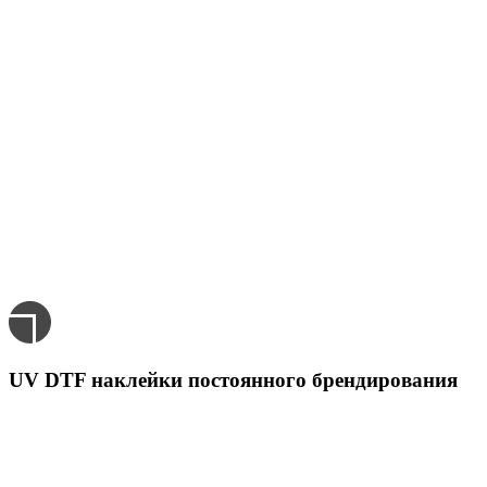
кастомизации,
нанесения логотипа и
другой печати на
свечах ручной работы
с доставкой в Кургане
UV DTF наклейки постоянного брендирования
Для печати на свечах.
Розничные цены - за 1 лист А3