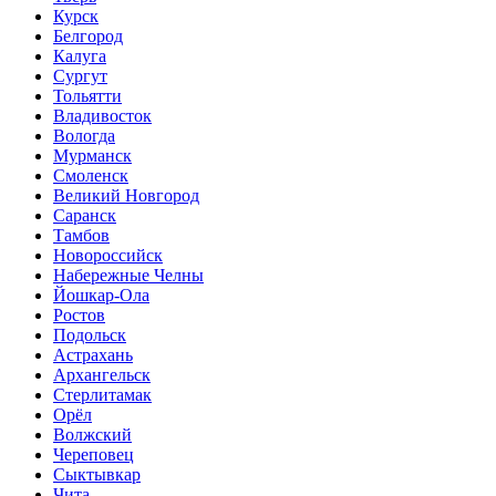
Курск
Белгород
Калуга
Сургут
Тольятти
Владивосток
Вологда
Мурманск
Смоленск
Великий Новгород
Саранск
Тамбов
Новороссийск
Набережные Челны
Йошкар-Ола
Ростов
Подольск
Астрахань
Архангельск
Стерлитамак
Орёл
Волжский
Череповец
Сыктывкар
Чита