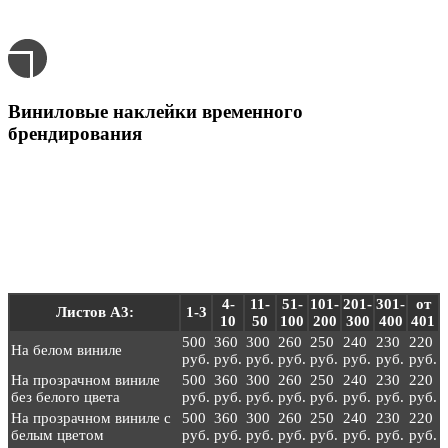
Виниловые наклейки временного
брендирования
Для печати на свечах.
Розничные цены - за 1 лист А3
4-
11-
51-
101-
201-
301-
от
Листов А3:
1-3
10
50
100
200
300
400
401
500
360
300
260
250
240
230
220
На белом виниле
руб.
руб.
руб.
руб.
руб.
руб.
руб.
руб.
На прозрачном виниле
500
360
300
260
250
240
230
220
без белого цвета
руб.
руб.
руб.
руб.
руб.
руб.
руб.
руб.
На прозрачном виниле с
500
360
300
260
250
240
230
220
белым цветом
руб.
руб.
руб.
руб.
руб.
руб.
руб.
руб.