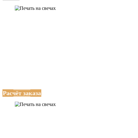
Нанесение логотипа
по вашему дизайну
Брендирование будет интегрировано в поверхность, создавая
эффект заводского нанесения. Изображение становится
частью прибора и не стирается.
Расчёт заказа
Цена брендирования,