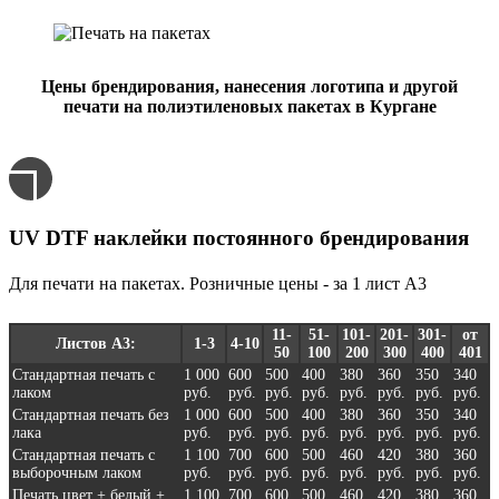
Цены брендирования, нанесения логотипа и другой
печати на полиэтиленовых пакетах в Кургане
UV DTF наклейки постоянного брендирования
Для печати на пакетах. Розничные цены - за 1 лист А3
11-
51-
101-
201-
301-
от
Листов А3:
1-3
4-10
50
100
200
300
400
401
Стандартная печать с
1 000
600
500
400
380
360
350
340
лаком
руб.
руб.
руб.
руб.
руб.
руб.
руб.
руб.
Стандартная печать без
1 000
600
500
400
380
360
350
340
лака
руб.
руб.
руб.
руб.
руб.
руб.
руб.
руб.
Стандартная печать с
1 100
700
600
500
460
420
380
360
выборочным лаком
руб.
руб.
руб.
руб.
руб.
руб.
руб.
руб.
Печать цвет + белый +
1 100
700
600
500
460
420
380
360