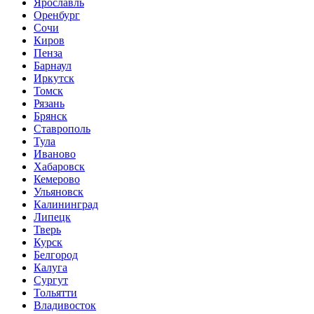
Ярославль
Оренбург
Сочи
Киров
Пенза
Барнаул
Иркутск
Томск
Рязань
Брянск
Ставрополь
Тула
Иваново
Хабаровск
Кемерово
Ульяновск
Калининград
Липецк
Тверь
Курск
Белгород
Калуга
Сургут
Тольятти
Владивосток