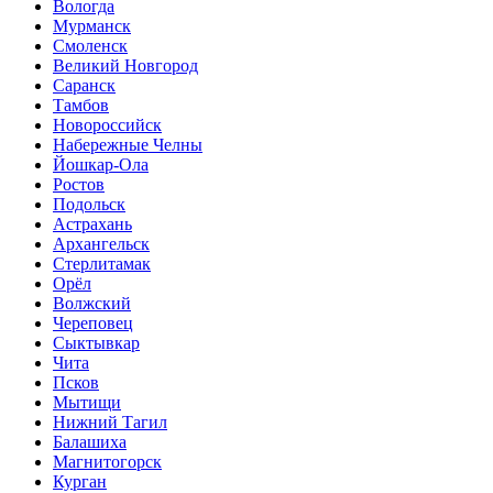
Вологда
Мурманск
Смоленск
Великий Новгород
Саранск
Тамбов
Новороссийск
Набережные Челны
Йошкар-Ола
Ростов
Подольск
Астрахань
Архангельск
Стерлитамак
Орёл
Волжский
Череповец
Сыктывкар
Чита
Псков
Мытищи
Нижний Тагил
Балашиха
Магнитогорск
Курган