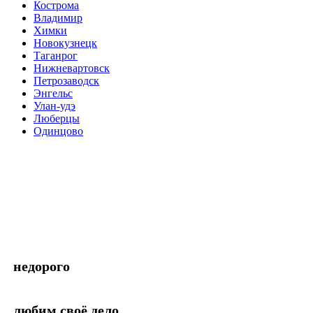
Кострома
Владимир
Химки
Новокузнецк
Таганрог
Нижневартовск
Петрозаводск
Энгельс
Улан-удэ
Люберцы
Одинцово
недорого
любим своё дело