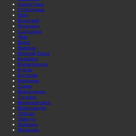
Архангельск
Стерлитамак
Орёл
Волжский
Череповец
Сыктывкар
Чита
Псков
Мытищи
Нижний Тагил
Балашиха
Магнитогорск
Курган
Кострома
Владимир
Химки
Новокузнецк
Таганрог
Нижневартовск
Петрозаводск
Энгельс
Улан-удэ
Люберцы
Одинцово