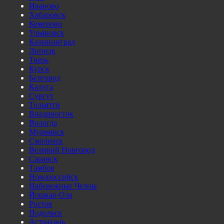
Иваново
Хабаровск
Кемерово
Ульяновск
Калининград
Липецк
Тверь
Курск
Белгород
Калуга
Сургут
Тольятти
Владивосток
Вологда
Мурманск
Смоленск
Великий Новгород
Саранск
Тамбов
Новороссийск
Набережные Челны
Йошкар-Ола
Ростов
Подольск
Астрахань