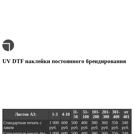
браслетах с доставкой
в Кургане
UV DTF наклейки постоянного брендирования
Для печати на браслетах.
Розничные цены - за 1 лист А3
11-
51-
101-
201-
301-
от
Листов А3:
1-3
4-10
50
100
200
300
400
401
Стандартная печать с
1 000
600
500
400
380
360
350
340
лаком
руб.
руб.
руб.
руб.
руб.
руб.
руб.
руб.
Стандартная печать без
1 000
600
500
400
380
360
350
340