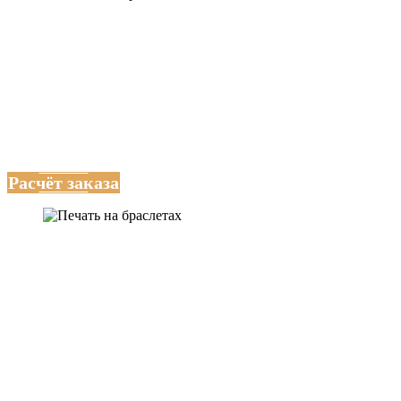
Стойкость печати
Браслеты проходят тест на 500+ циклов изгиба без
повреждения изображения.
Расчёт заказа
Цена брендирования,
нанесения логотипа и
другой печати на