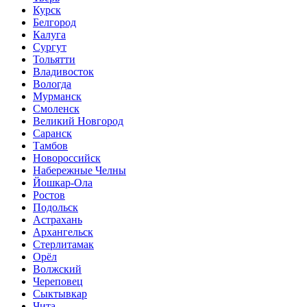
Курск
Белгород
Калуга
Сургут
Тольятти
Владивосток
Вологда
Мурманск
Смоленск
Великий Новгород
Саранск
Тамбов
Новороссийск
Набережные Челны
Йошкар-Ола
Ростов
Подольск
Астрахань
Архангельск
Стерлитамак
Орёл
Волжский
Череповец
Сыктывкар
Чита